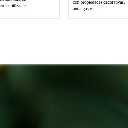
con propiedades decorativas,
ermeabilizante
antialgas y
antihongos, para muros exterio
y frentes