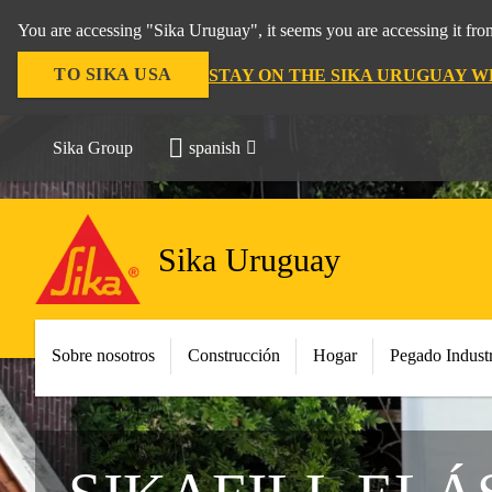
You are accessing "Sika Uruguay", it seems you are accessing it fr
TO SIKA USA
STAY ON THE SIKA URUGUAY W
Sika Group
spanish
Sika Uruguay
Sobre nosotros
Construcción
Hogar
Pegado Industr