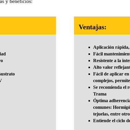
cas y beneficios:
Ventajas:
Aplicación rápida, 
dad
Fácil mantenimien
vo
Resistente a la int
Alto valor reflejan
sustrato
Fácil de aplicar en
UV
complejos, permite
Se recomienda el r
Trama
Óptima adherencia
comunes: Hormigón,
tejuelas, entre otro
Entiende el ciclo d