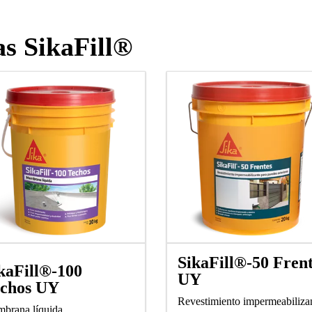
s SikaFill®
SikaFill®-50 Fren
kaFill®-100
UY
chos UY
Revestimiento impermeabiliza
brana líquida