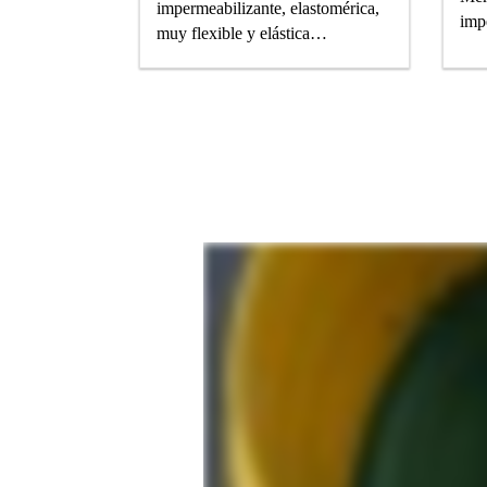
impermeabilizante, elastomérica,
imp
muy flexible y elástica
Antialgas y antihongos