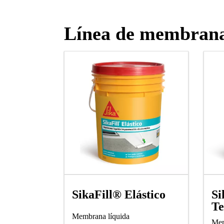
Línea de membrana
Si
SikaFill® Elástico
Te
Membrana líquida
Mem