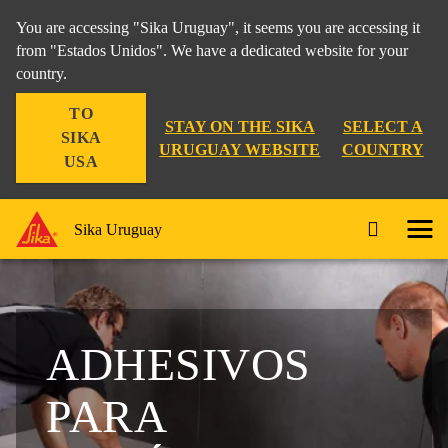
You are accessing "Sika Uruguay", it seems you are accessing it
from "Estados Unidos". We have a dedicated website for your
country.
TO
STAY ON THE SIKA
SELECT A
SIKA
URUGUAY WEBSITE
COUNTRY
USA
Sika Uruguay
ADHESIVOS
PARA