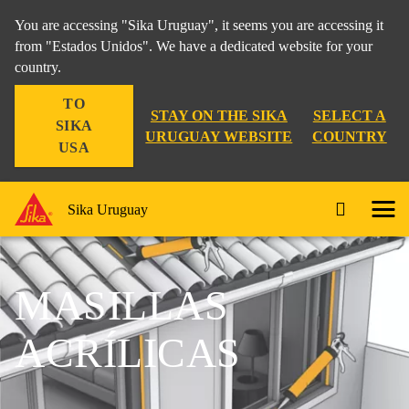
You are accessing "Sika Uruguay", it seems you are accessing it
from "Estados Unidos". We have a dedicated website for your
country.
TO
STAY ON THE SIKA
SELECT A
SIKA
URUGUAY WEBSITE
COUNTRY
USA
Sika Uruguay
MASILLAS
ACRÍLICAS