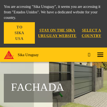
You are accessing "Sika Uruguay", it seems you are accessing it
from "Estados Unidos". We have a dedicated website for your
country.
TO
STAY ON THE SIKA
SELECT A
SIKA
URUGUAY WEBSITE
COUNTRY
USA
Sika Uruguay
FACHADA