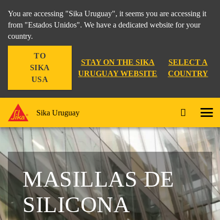
You are accessing "Sika Uruguay", it seems you are accessing it
from "Estados Unidos". We have a dedicated website for your
country.
TO
STAY ON THE SIKA
SELECT A
SIKA
URUGUAY WEBSITE
COUNTRY
USA
Sika Uruguay
MASILLAS DE
SILICONA