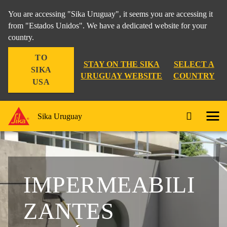
You are accessing "Sika Uruguay", it seems you are accessing it
from "Estados Unidos". We have a dedicated website for your
country.
TO
STAY ON THE SIKA
SELECT A
SIKA
URUGUAY WEBSITE
COUNTRY
USA
Sika Uruguay
IMPERMEABILI
ZANTES