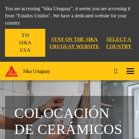
You are accessing "Sika Uruguay", it seems you are accessing it
from "Estados Unidos". We have a dedicated website for your
country.
TO
STAY ON THE SIKA
SELECT A
SIKA
URUGUAY WEBSITE
COUNTRY
USA
Sika Uruguay
COLOCACIÓN
DE CERÁMICOS