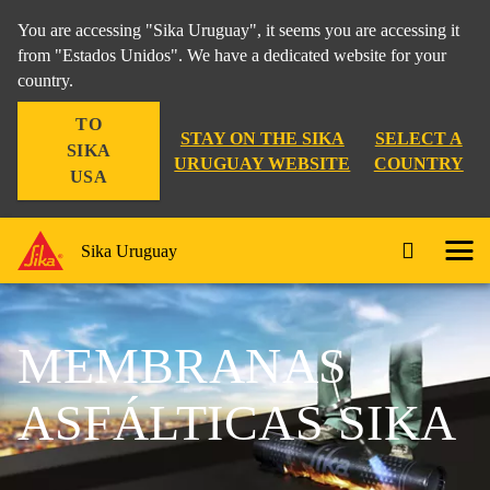
You are accessing "Sika Uruguay", it seems you are accessing it
from "Estados Unidos". We have a dedicated website for your
country.
TO
STAY ON THE SIKA
SELECT A
SIKA
URUGUAY WEBSITE
COUNTRY
USA
Sika Uruguay
MEMBRANAS
ASFÁLTICAS SIKA