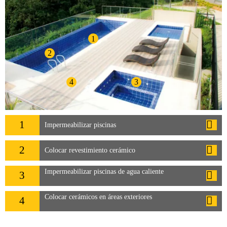
1
2
4
3
1
Impermeabilizar piscinas
2
Colocar revestimiento cerámico
Impermeabilizar piscinas de agua caliente
3
Colocar cerámicos en áreas exteriores
4