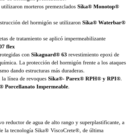
e utilizaron morteros premezclados
Sika® Monotop®
nstrucción del hormigón se utilizaron
Sika® Waterbar®
etas de tratamiento se aplicó impermeabilizante
07 flex
protegidas con
Sikaguard® 63
revestimiento epoxi de
química. La protección del hormigón frente a los ataques
ismo dando estructuras más duraderas.
 la línea de revoques
Sika®- Parex® RPH® y RPI®
.
® Porcellanato Impermeable
.
ivo reductor de agua de alto rango y superplastificante, a
de la tecnología Sika® ViscoCrete®, de última