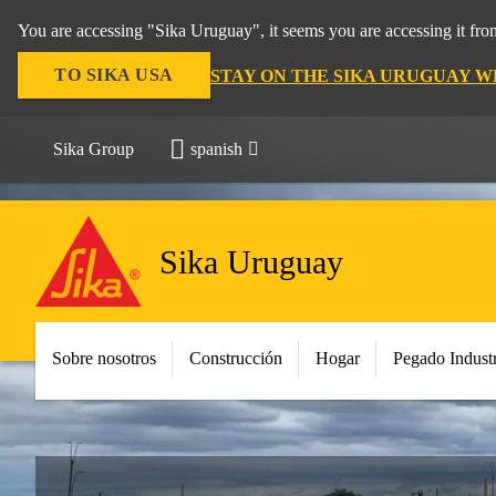
You are accessing "Sika Uruguay", it seems you are accessing it fr
TO SIKA USA
STAY ON THE SIKA URUGUAY W
Sika Group
spanish
Sika Uruguay
Sobre nosotros
Construcción
Hogar
Pegado Industr