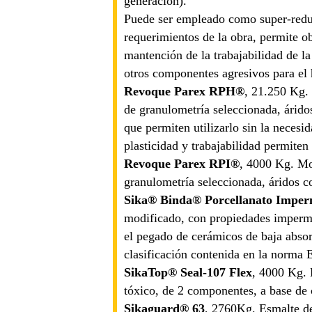
generación).
Puede ser empleado como super-reduc
requerimientos de la obra, permite o
mantención de la trabajabilidad de l
otros componentes agresivos para el
Revoque Parex RPH®
, 21.250 Kg. 
de granulometría seleccionada, árid
que permiten utilizarlo sin la necesi
plasticidad y trabajabilidad permiten
Revoque Parex RPI®
, 4000 Kg. Mor
granulometría seleccionada, áridos 
Sika® Binda® Porcellanato Imper
modificado, con propiedades imperm
el pegado de cerámicos de baja absor
clasificación contenida en la norma
SikaTop® Seal-107 Flex
, 4000 Kg. 
tóxico, de 2 componentes, a base de
Sikaguard® 63
, 2760
Kg. Esmalte de