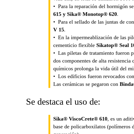
• Para la reparación del hormigón s
615 y Sika® Monotop® 620
.
• Para el sellado de las juntas de co
V 15
.
• En la impermeablización de las pil
cementicio flexible
Sikatop® Seal 1
• Las piletas de tratamiento fueron 
dos componentes de alta resistencia 
químicos prolonga la vida útil del m
• Los edificios fueron revocados con
Las cerámicas se pegaron con
Binda
Se destaca el uso de:
Sika® ViscoCrete® 610
, es un adit
base de policarboxilatos (polímeros 