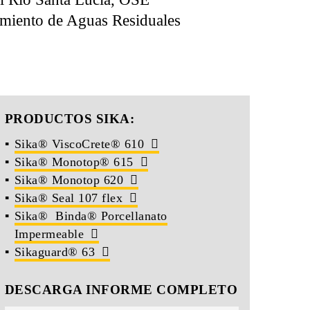
amiento de Aguas Residuales
PRODUCTOS SIKA:
Sika® ViscoCrete® 610
Sika® Monotop® 615
Sika® Monotop 620
Sika® Seal 107 flex
Sika® Binda® Porcellanato
Impermeable
Sikaguard® 63
DESCARGA INFORME COMPLETO