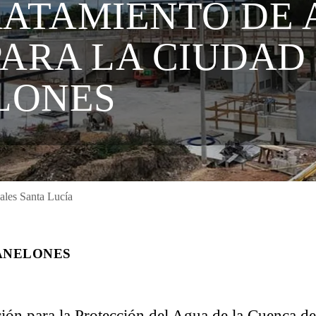
RATAMIENTO DE
PARA LA CIUDAD
ELONES
uales Santa Lucía
CANELONES
ión para la Protección del Agua de la Cuenca d