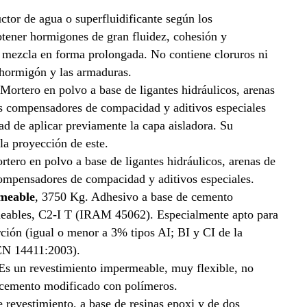
tor de agua o superfluidificante según los
btener hormigones de gran fluidez, cohesión y
a mezcla en forma prolongada. No contiene cloruros ni
 hormigón y las armaduras.
Mortero en polvo a base de ligantes hidráulicos, arenas
os compensadores de compacidad y aditivos especiales
dad de aplicar previamente la capa aisladora. Su
 la proyección de este.
tero en polvo a base de ligantes hidráulicos, arenas de
compensadores de compacidad y aditivos especiales.
meable
, 3750 Kg. Adhesivo a base de cemento
eables, C2-I T (IRAM 45062). Especialmente apto para
ción (igual o menor a 3% tipos AI; BI y CI de la
 EN 14411:2003).
Es un revestimiento impermeable, muy flexible, no
 cemento modificado con polímeros.
 revestimiento, a base de resinas epoxi y de dos