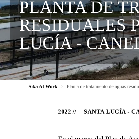
PLANTA DE T
RESIDUALES 
LUCÍA - CAN
Sika At Work
Planta de tratamiento de aguas resid
2022
SANTA LUCÍA - 
En el marco del Plan de Acc