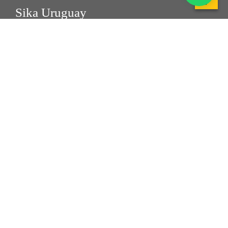
Sika Uruguay
Quiénes somos
Valores y principios
Construcción
Hogar
Puntos de Venta
Información
Consultas Técnicas
Suscripción a Newsletter
Quiero ser Distribuidor
Sika At Work