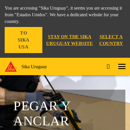
You are accessing "Sika Uruguay", it seems you are accessing it
from "Estados Unidos". We have a dedicated website for your
country.
TO
STAY ON THE SIKA
SELECT A
SIKA
URUGUAY WEBSITE
COUNTRY
USA
Sika Uruguay
PEGAR Y
ANCLAR