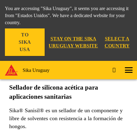
You are accessing "Sika Uruguay", it seems you are accessing it
from "Estados Unidos". We have a dedicated website for your
country.
Construcción
...
Sika® Sanisil®
TO
STAY ON THE SIKA
SELECT A
SIKA
URUGUAY WEBSITE
COUNTRY
USA
Sika® Sanisil®
Sika Uruguay
Sellador de silicona acética para
aplicaciones sanitarias
Sika® Sanisil® es un sellador de un componente y
libre de solventes con resistencia a la formación de
hongos.