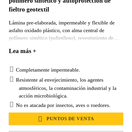
polímero sintético y autoprotección de
fieltro geotextil
Lámina pre-elaborada, impermeable y flexible de
asfalto oxidado plástico, con alma central de
polímero sintético (polietileno), revestimiento de
geotextil de poliéster de hilo continuo no tejido en
Lea más +
una cara y
lámina de polietileno termo fusible de poco espesor
en la otra.
Completamente impermeable.
Resistente al envejecimiento, los agentes
atmosféricos, la contaminación industrial y la
acción microbiológica.
No es atacada por insectos, aves o roedores.
PUNTOS DE VENTA