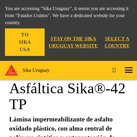
You are accessing "Sika Uruguay", it seems you are accessing it
from "Estados Unidos". We have a dedicated website for your
country.
Construcción
...
Membrana Asfáltica Sika®-42 TP
TO
STAY ON THE SIKA
SELECT A
SIKA
URUGUAY WEBSITE
COUNTRY
USA
Membrana
Sika Uruguay
Asfáltica Sika®-42
TP
Lámina impermeabilizante de asfalto
oxidado plástico, con alma central de