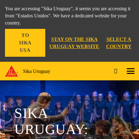
You are accessing "Sika Uruguay", it seems you are accessing it
from "Estados Unidos". We have a dedicated website for your
country.
TO
STAY ON THE SIKA
SELECT A
SIKA
URUGUAY WEBSITE
COUNTRY
USA
Sika Uruguay
SIKA
URUGUAY: