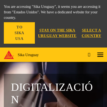
You are accessing "Sika Uruguay", it seems you are accessing it
from "Estados Unidos". We have a dedicated website for your
country.
TO
STAY ON THE SIKA
SELECT A
SIKA
URUGUAY WEBSITE
COUNTRY
USA
Sika Uruguay
DIGITALIZACIÓ
N