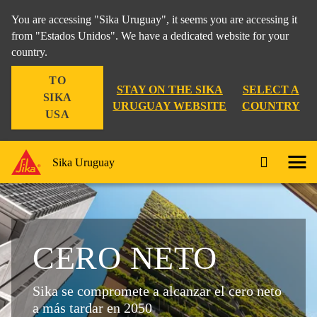
You are accessing "Sika Uruguay", it seems you are accessing it
from "Estados Unidos". We have a dedicated website for your
country.
TO
STAY ON THE SIKA
SELECT A
SIKA
URUGUAY WEBSITE
COUNTRY
USA
Sika Uruguay
CERO NETO
Sika se compromete a alcanzar el cero neto
a más tardar en 2050