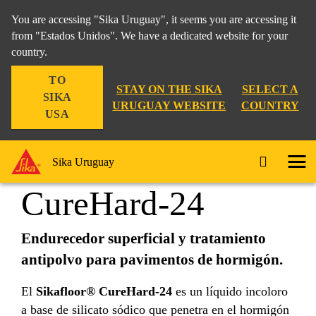
You are accessing "Sika Uruguay", it seems you are accessing it
from "Estados Unidos". We have a dedicated website for your
country.
Construcción
...
Sikafloor® CureHard-24
TO
STAY ON THE SIKA
SELECT A
SIKA
URUGUAY WEBSITE
COUNTRY
USA
Sikafloor®
Sika Uruguay
CureHard-24
Endurecedor superficial y tratamiento
antipolvo para pavimentos de hormigón.
El
Sikafloor® CureHard-24
es un líquido incoloro
a base de silicato sódico que penetra en el hormigón