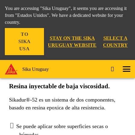
You are accessing "Sika Uruguay", it seems you are accessing it
from "Estados Unidos". We have a dedicated website for your
country.
Construcción
...
Sikadur®-52
TO
STAY ON THE SIKA
SELECT A
SIKA
URUGUAY WEBSITE
COUNTRY
USA
Sikadur®-52
Sika Uruguay
Resina inyectable de baja viscosidad.
Sikadur®-52 es un sistema de dos componentes,
basado en resina epoxica de alta resistencia.
Se puede aplicar sobre superficies secas o
húmedas.