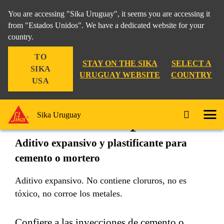
You are accessing "Sika Uruguay", it seems you are accessing it
from "Estados Unidos". We have a dedicated website for your
country.
Construcción
...
Sika® Intraplast®
TO
STAY ON THE SIKA
SELECT A
SIKA
URUGUAY WEBSITE
COUNTRY
USA
Sika® Intraplast®
Sika Uruguay
Aditivo expansivo y plastificante para
cemento o mortero
Aditivo expansivo. No contiene cloruros, no es
tóxico, no corroe los metales.
Confiere a las inyecciones de cemento o