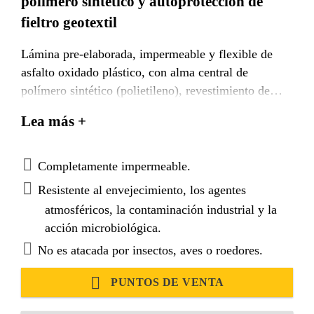
polímero sintético y autoprotección de
fieltro geotextil
Lámina pre-elaborada, impermeable y flexible de
asfalto oxidado plástico, con alma central de
polímero sintético (polietileno), revestimiento de
geotextil de poliéster de hilo continuo no tejido en
Lea más +
una cara y
lámina de polietileno termo fusible de poco espesor
en la otra.
Completamente impermeable.
Resistente al envejecimiento, los agentes
atmosféricos, la contaminación industrial y la
acción microbiológica.
No es atacada por insectos, aves o roedores.
PUNTOS DE VENTA