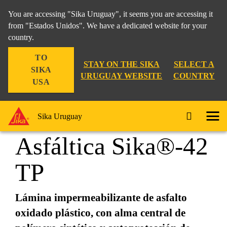
You are accessing "Sika Uruguay", it seems you are accessing it
from "Estados Unidos". We have a dedicated website for your
country.
Construcción
...
Membrana Asfáltica Sika®-42 TP
TO
STAY ON THE SIKA
SELECT A
SIKA
URUGUAY WEBSITE
COUNTRY
USA
Membrana
Sika Uruguay
Asfáltica Sika®-42
TP
Lámina impermeabilizante de asfalto
oxidado plástico, con alma central de