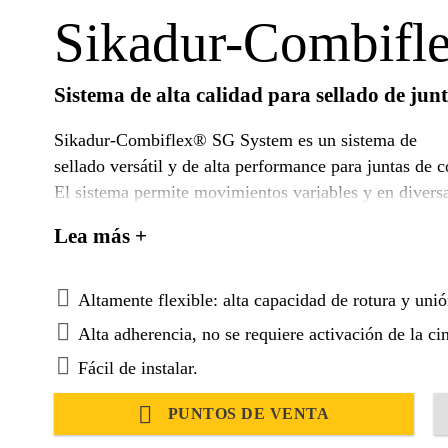
Sikadur-Combifl
Sistema de alta calidad para sellado de jun
Sikadur-Combiflex® SG System es un sistema de
sellado versátil y de alta performance para juntas de 
El sistema permite movimientos variables y en diversa
hermético.
Lea más +
El Sikadur-Combiflex® SG System consiste en una cin
®
modificada (FPO) con un adhesivo epóxico (Sikadur
Altamente flexible: alta capacidad de rotura y unió
Alta adherencia, no se requiere activación de la ci
Fácil de instalar.
PUNTOS DE VENTA