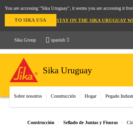
You are accessing "Sika Uruguay", it seems you are accessing it fr
TO SIKA USA
STAY ON THE SIKA URUGUAY W
Sika Group
spanish
Sika Uruguay
Sobre nosotros
Construcción
Hogar
Pegado Industr
Construcción
Sellado de Juntas y Fisuras
Cin