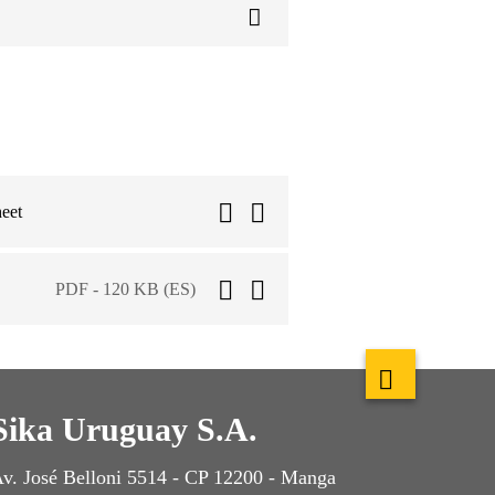
eet
PDF - 120 KB (ES)
Sika Uruguay S.A.
v. José Belloni 5514 - CP 12200 - Manga