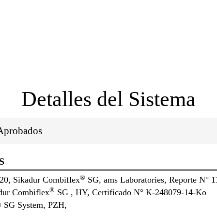
.
Detalles del Sistema
/Aprobados
S
®
0, Sikadur Combiflex
SG, ams Laboratories, Reporte N° 
®
dur Combiflex
SG , HY, Certificado N° K-248079-14-Ko
® SG System, PZH,