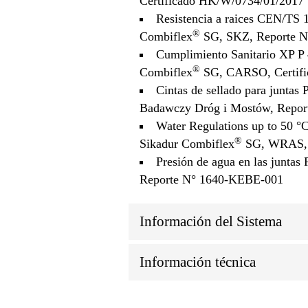
Certificado HK/W/0734/01/2017
Resistencia a raices CEN/TS 
®
Combiflex
SG, SKZ, Reporte N
Cumplimiento Sanitario XP P 
®
Combiflex
SG, CARSO, Certifi
Cintas de sellado para junta
Badawczy Dróg i Mostów, Repo
Water Regulations up to 50 °
®
Sikadur Combiflex
SG, WRAS, 
Presión de agua en las junt
Reporte N° 1640-KEBE-001
Información del Sistema
Información técnica