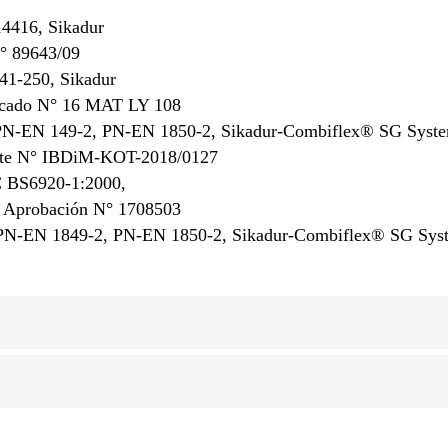
14416, Sikadur
° 89643/09
41-250, Sikadur
cado N° 16 MAT LY 108
s PN-EN 149-2, PN-EN 1850-2, Sikadur-Combiflex® SG System
rte N° IBDiM-KOT-2018/0127
C BS6920-1:2000,
Aprobación N° 1708503
as PN-EN 1849-2, PN-EN 1850-2, Sikadur-Combiflex® SG Sy