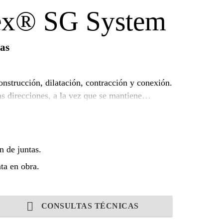
ex® SG System
tas
construcción, dilatación, contracción y conexión.
s direcciones, a la vez que se mantiene
ta impermeable de poliolefina flexible
) de alta adherencia.
n de juntas.
nta en obra.
CONSULTAS TÉCNICAS