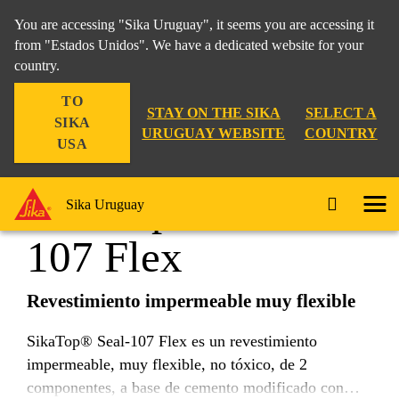
You are accessing "Sika Uruguay", it seems you are accessing it
from "Estados Unidos". We have a dedicated website for your
country.
Construcción
...
SikaTop® Seal-107 Flex
TO
STAY ON THE SIKA
SELECT A
SIKA
URUGUAY WEBSITE
COUNTRY
USA
SikaTop® Seal-
Sika Uruguay
107 Flex
Revestimiento impermeable muy flexible
SikaTop® Seal-107 Flex es un revestimiento
impermeable, muy flexible, no tóxico, de 2
componentes, a base de cemento modificado con