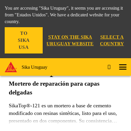
You are accessing "Sika Uruguay", it seems you are accessing it
from "Estados Unidos". We have a dedicated website for your
country.
Construcción
...
SikaTop®-121
TO
STAY ON THE SIKA
SELECT A
SIKA
URUGUAY WEBSITE
COUNTRY
USA
SikaTop®-121
Sika Uruguay
Mortero de reparación para capas
delgadas
SikaTop®-121 es un mortero a base de cemento
modificado con resinas sintéticas, listo para el uso,
presentado en dos componentes. Su consistencia
tixotrópica (no escurre) permite aplicarlo en forma